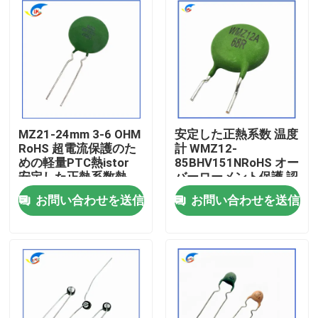
MZ21-24mm 3-6 OHM
安定した正熱系数 温度
RoHS 超電流保護のた
計 WMZ12-
めの軽量PTC熱istor
85BHV151NRoHS オー
安定した正熱系数熱
バーローメント保護 認
istor
証 RoHS 対応
お問い合わせを送信
お問い合わせを送信
家へ
製品
ビデオ