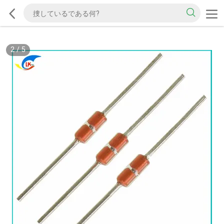
2
/
5