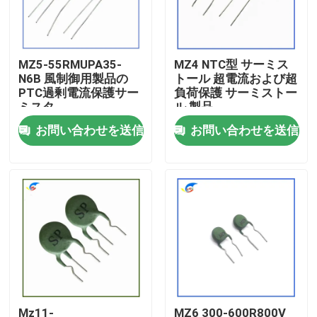
わたしたち に つい て
MZ5-55RMUPA35-
MZ4 NTC型 サーミス
N6B 風制御用製品の
トール 超電流および超
工場 ツアー
PTC過剰電流保護サー
負荷保護 サーミストー
ミスタ
ル 製品
お問い合わせを送信
お問い合わせを送信
品質管理
連絡 ください
ニュース
事件
PTCのサーミスター
Mz11-
MZ6 300-600R800V