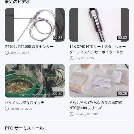
最近のビデオ
00:33
00:32
PT100 / PT1000 温度センサー
12K 3740 NTCサーミスタ、ウォー
ターディスペンサーボイラー車の水
July 02, 2025
温調整用
July 01, 2025
00:26
00:26
バイメタル温度スイッチ
MF59 /MF58/MF51 ガラス密閉式
NTC熱istorシリーズ
March 08, 2025
January 03, 2025
PTC サーミストール