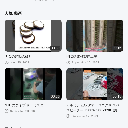
人気 動画
00:39
00:16
PTCの起動の破片
PTC熱電極製造工場
June 20, 2023
September 16, 2023
00:20
00:19
NTCのタイプ サーミスター
アルミシェル タオトロニクス スペー
スヒーター 1500W 50C-320C 調節
September 23, 2023
可能な温度調節器
December 29, 2023