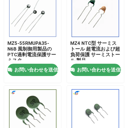
わたしたち に つい て
工場 ツアー
MZ5-55RMUPA35-
MZ4 NTC型 サーミス
N6B 風制御用製品の
トール 超電流および超
品質管理
PTC過剰電流保護サー
負荷保護 サーミストー
ミスタ
ル 製品
お問い合わせを送信
お問い合わせを送信
連絡 ください
ニュース
事件
PTCのサーミスター