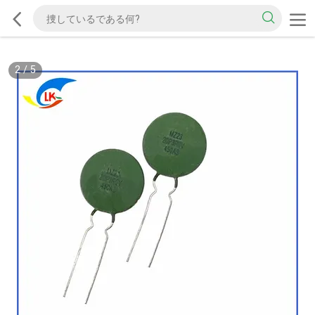
2
/
5