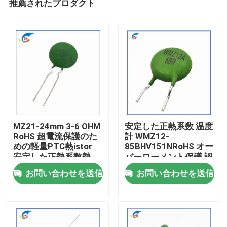
推薦されたプロダクト
MZ21-24mm 3-6 OHM
安定した正熱系数 温度
RoHS 超電流保護のた
計 WMZ12-
めの軽量PTC熱istor
85BHV151NRoHS オー
安定した正熱系数熱
バーローメント保護 認
家へ
istor
証 RoHS 対応
お問い合わせを送信
お問い合わせを送信
製品
ビデオ