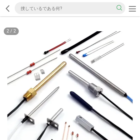
2
/
2