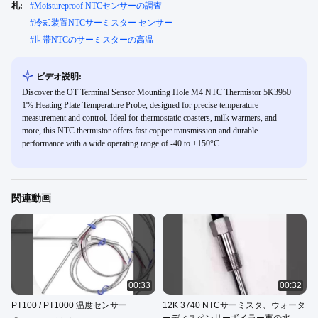
札:
#
Moistureproof NTCセンサーの調査
#
冷却装置NTCサーミスター センサー
#
世帯NTCのサーミスターの高温
ビデオ説明:
Discover the OT Terminal Sensor Mounting Hole M4 NTC Thermistor 5K3950
1% Heating Plate Temperature Probe, designed for precise temperature
measurement and control. Ideal for thermostatic coasters, milk warmers, and
more, this NTC thermistor offers fast copper transmission and durable
performance with a wide operating range of -40 to +150°C.
関連動画
00:33
00:32
PT100 / PT1000 温度センサー
12K 3740 NTCサーミスタ、ウォータ