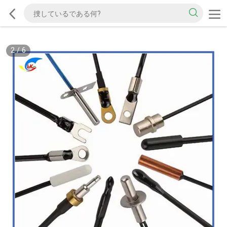
2
/
6