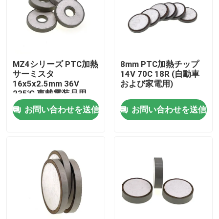
わたしたち に つい て
工場 ツアー
MZ4シリーズ PTC加熱
8mm PTC加熱チップ
サーミスタ
14V 70C 18R (自動車
16x5x2.5mm 36V
および家電用)
品質管理
235℃ 車載電装品用
お問い合わせを送信
お問い合わせを送信
連絡 ください
ニュース
事件
PTCのサーミスター