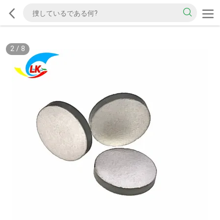
2
/
8