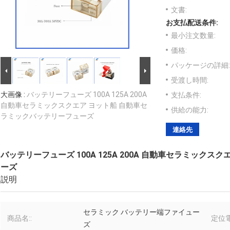
文書:
お支払配送条件:
最小注文数量:
価格:
パッケージの詳細:
受渡し時間:
大画像 :
バッテリーフューズ 100A 125A 200A
支払条件:
自動車セラミックスクエア ヨット船 自動車セ
供給の能力:
ラミックバッテリーフューズ
連絡先
バッテリーフューズ 100A 125A 200A 自動車セラミック
ーズ
説明
セラミック バッテリー端ファイュー
商品名::
定位電
ズ