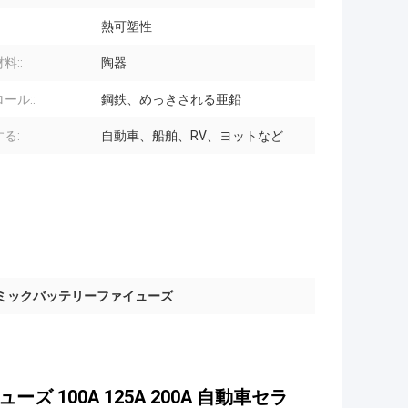
熱可塑性
料::
陶器
ール::
鋼鉄、めっきされる亜鉛
る:
自動車、船舶、RV、ヨットなど
ミックバッテリーファイューズ
100A 125A 200A 自動車セラ