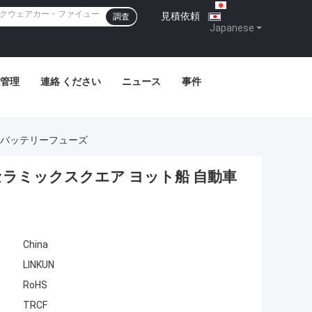
見積依頼
|
調査
Japanese
管理
連絡 ください
ニュース
事件
ックバッテリーフューズ
動車セラミックスクエア ヨット船 自動車
China
LINKUN
RoHS
TRCF