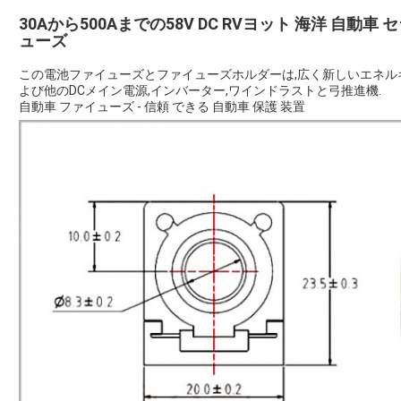
30Aから500Aまでの58V DC RVヨット 海洋 自動
ューズ
この電池ファイューズとファイューズホルダーは,広く新しいエネルギー
よび他のDCメイン電源,インバーター,ワインドラストと弓推進機.
自動車 ファイューズ - 信頼 できる 自動車 保護 装置