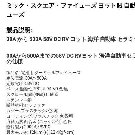
ミック・スクエア・ファイューズ ヨット船 自
ューズ
製品説明:
30A から 500A 58V DC RV ヨット 海洋 自動車
30Aから500Aまでの58V DC RVヨット 海洋自
の仕様
製品名: 電池用 ターミナルファイューズ
定位電流: 30A〜500A
定数電圧: 58V DC
ベース:熱塑性PPS UL94-V0,色:黒
スクロール:鋼 (亜鉛) 自閉式
ステンレス鋼
断熱材料:セラミック
カバー: プラスチック; 色: 赤
コーティング: プラスチック,色:透明
溶解元素:銅合金 (ニッケル付);色:銀
断片能力 2000A,58VDC
最大モルチ: 12N. m (((122 4Kgf-cm)