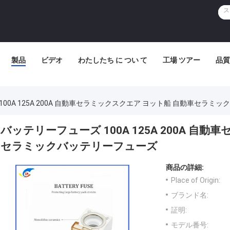
製品
ビデオ
わたしたち に つい て
工場 ツアー
品質
00A 125A 200A 自動車セラミックスクエア ヨット船 自動車セラミ
バッテリーフューズ 100A 125A 200A 自
セラミックバッテリーフューズ
商品の詳細:
Place of Origin:
ブランド名:
証明:
モデル番号: