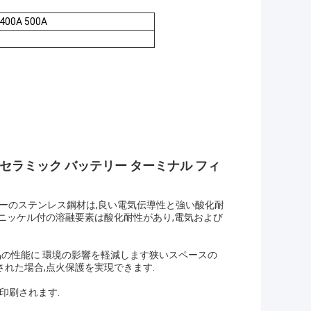
 400A 500A
 自動車 セラミック バッテリー ターミナル フィ
ューのステンレス鋼材は,良い電気伝導性と強い酸化耐
ニッケル付の溶融要素は酸化耐性があり,電気および
品の性能に 環境の影響を軽減します狭いスペースの
れた場合,点火保護を実現できます.
印刷されます.