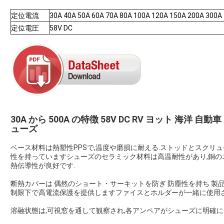
定位電流
30A 40A 50A 60A 70A 80A 100A 120A 150A 200A 300A
定位電圧
58V DC
30A から 500A の特徴 58V DC RV ヨット 海洋
ューズ
ベース材料は熱塑性PPSで,温度や磨損に耐える.ストッドとスクリ
性を持っていますシューズのセラミック材料は高温耐性があり,銅の
熱伝導性が良好です.
断熱カバーは 偶然のショート・サーキットを防ぎ 防塵性を持ち 製
制限下で高電流保護を提供しますファイスとホルダーが一緒に使用さ
溶融状態は,可視窓を通して観察され,各アンペアがシューズに明確に