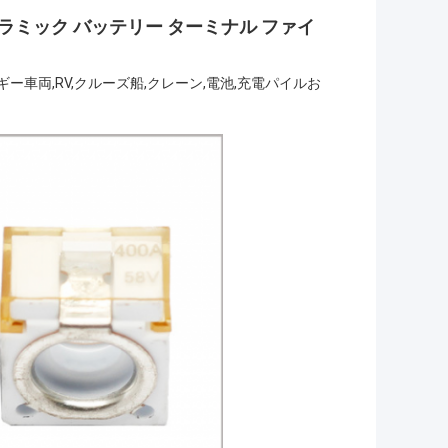
車 セラミック バッテリー ターミナル ファイ
車両,RV,クルーズ船,クレーン,電池,充電パイルお