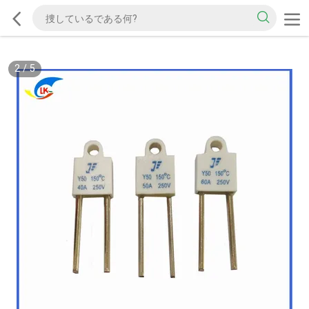
2
/
5