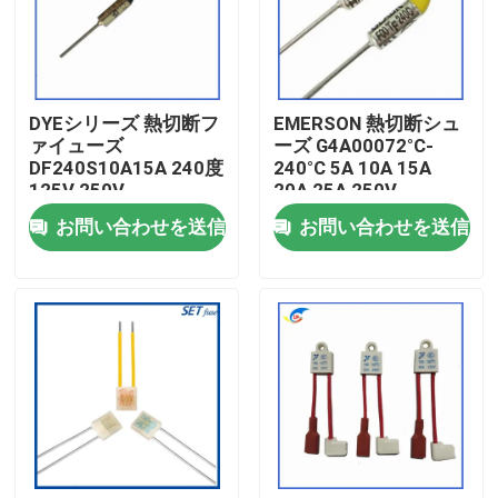
わたしたち に つい て
DYEシリーズ 熱切断フ
EMERSON 熱切断シュ
工場 ツアー
ァイューズ
ーズ G4A00072°C-
DF240S10A15A 240度
240°C 5A 10A 15A
125V 250V
20A 25A 250V
品質管理
お問い合わせを送信
お問い合わせを送信
連絡 ください
ニュース
事件
PTCのサーミスター