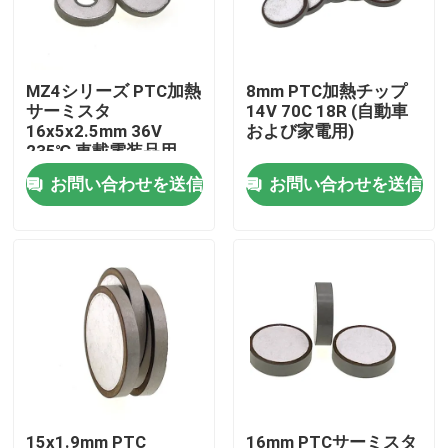
わたしたち に つい て
MZ4シリーズ PTC加熱
8mm PTC加熱チップ
サーミスタ
14V 70C 18R (自動車
工場 ツアー
16x5x2.5mm 36V
および家電用)
235℃ 車載電装品用
お問い合わせを送信
お問い合わせを送信
品質管理
連絡 ください
ニュース
事件
PTCのサーミスター
15x1.9mm PTC
16mm PTCサーミスタ