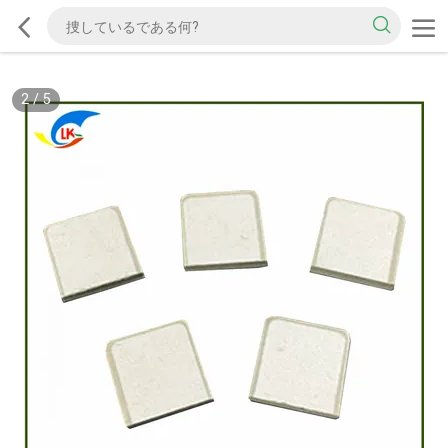
2
/
5