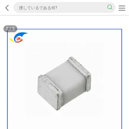
2
/
5