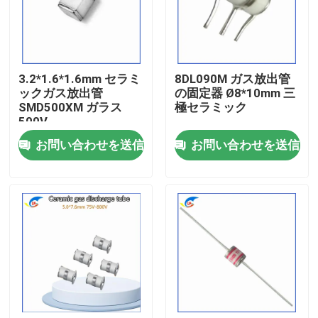
わたしたち に つい て
3.2*1.6*1.6mm セラミ
8DL090M ガス放出管
工場 ツアー
ックガス放出管
の固定器 Ø8*10mm 三
SMD500XM ガラス
極セラミック
500V
品質管理
お問い合わせを送信
お問い合わせを送信
連絡 ください
ニュース
事件
PTCのサーミスター