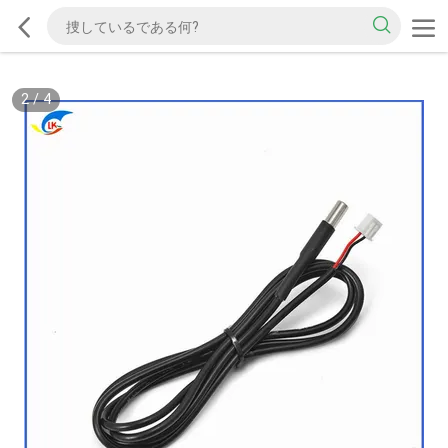
2
/
4