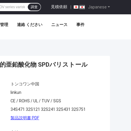
見積依頼
|
Japanese
調査
管理
連絡 ください
ニュース
事件
多目的亜鉛酸化物 SPDバリストール
トンコワン中国
linkun
CE / ROHS / UL / TUV / SGS
34S471 32S121 32S241 32S431 32S751
製品説明書 PDF