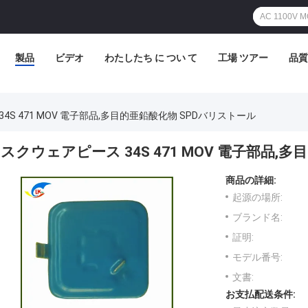
製品
ビデオ
わたしたち に つい て
工場 ツアー
品質
4S 471 MOV 電子部品,多目的亜鉛酸化物 SPDバリストール
スクウェアピース 34S 471 MOV 電子部品,
商品の詳細:
起源の場所:
ブランド名:
証明:
モデル番号:
文書:
お支払配送条件: