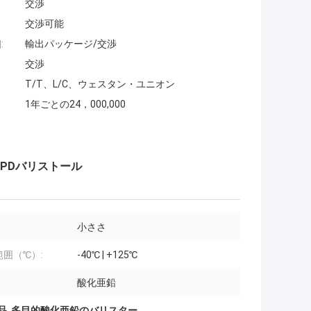
交渉
交渉可能
:
輸出パッケージ/交渉
交渉
T/T、L/C、ウェスタン・ユニオン
1年ごとの24，000,000
 SPDバリストール
小ささ
範囲（℃）:
-40℃ | +125℃
酸化亜鉛
品
,
多目的酸化亜鉛のバリスター