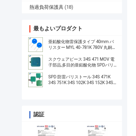
熱過負荷保護具
(18)
最もよいプロダクト
亜鉛酸化物雷保護タイプ 40mm バ
リスター MYL 40-781K 780V 丸銅線
足
スクウェアピース 34S 471 MOV 電
子部品,多目的亜鉛酸化物 SPDバリ
ストール
SPD 防雷バリストール 34S 471K
34S 751K 34S 102K 34S 152K 34S
201-182K 1800V
認証