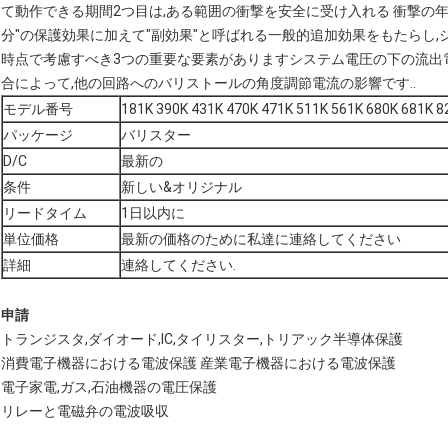
て動作できる期間2つ目は,ある範囲の衝撃を安全に受け入れる 衝撃の年
分"の保護効果に加えて"副効果"と呼ばれる一般的追加効果をもたらし
時点で考慮すべき3つの重要な要素がありますシステム電圧の下の流出電
合によって,他の回路へのバリストールの角度調節電流の影響です..
モデル番号
181K 390K 431K 470K 471K 511K 561K 680K 681K 8
パッケージ
バリスター
D/C
最新の
条件
新しい&オリジナル
リードタイム
1日以内に
単位価格
最新の価格のために私達に連絡してください
詳細
連絡してください.
申請
トランジスタ,ダイオード,IC,タイリスター,トリアック半導体保護
消費電子機器における電波保護 産業電子機器における電波保護
電子家電,ガス,石油機器の電圧保護
リレーと電磁弁の電波吸収