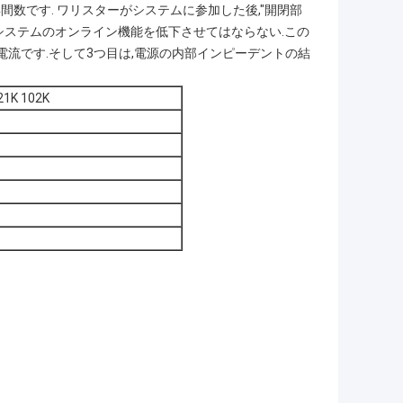
間数です. ワリスターがシステムに参加した後,"開閉部
,システムのオンライン機能を低下させてはならない.この
流です.そして3つ目は,電源の内部インピーデントの結
21K 102K