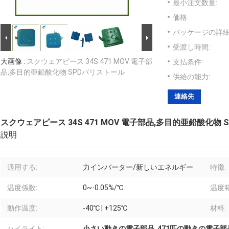
最小注文数量:
価格:
パッケージの詳細
受渡し時間:
大画像 :
スクウェアピース 34S 471 MOV 電子部
支払条件:
品,多目的亜鉛酸化物 SPDバリストール
供給の能力:
連絡先
スクウェアピース 34S 471 MOV 電子部品,多目的亜鉛酸化物
説明
適用する:
力インバーター/新しいエネルギー
特徴:
温度係数:
0~-0.05%/℃
温度
動作温度:
-40℃ | +125℃
材料:
ハイライト:
小さい動きの電子部品
,
471匹の動きの電子部